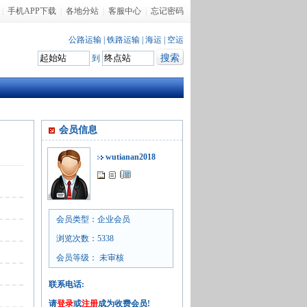
|
手机APP下载
|
各地分站
|
客服中心
|
忘记密码
公路运输
|
铁路运输
|
海运
|
空运
到
会员信息
wutianan2018
会员类型：企业会员
浏览次数：5338
会员等级： 未审核
联系电话:
请
登录
或
注册
成为收费会员!