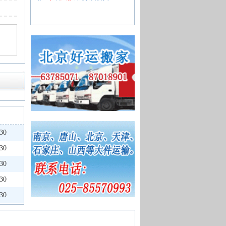
30
30
30
30
30