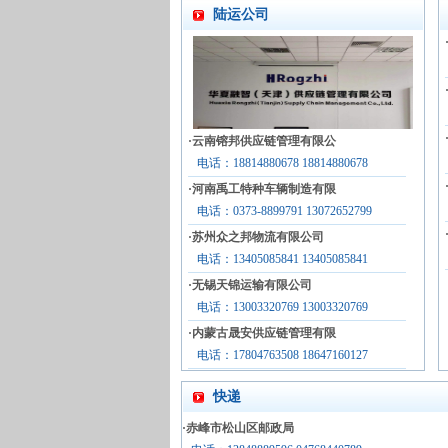
陆运公司
·
云南镕邦供应链管理有限公
电话：18814880678 18814880678
·
河南禹工特种车辆制造有限
电话：0373-8899791 13072652799
·
苏州众之邦物流有限公司
电话：13405085841 13405085841
·
无锡天锦运输有限公司
电话：13003320769 13003320769
·
内蒙古晟安供应链管理有限
电话：17804763508 18647160127
快递
·
赤峰市松山区邮政局