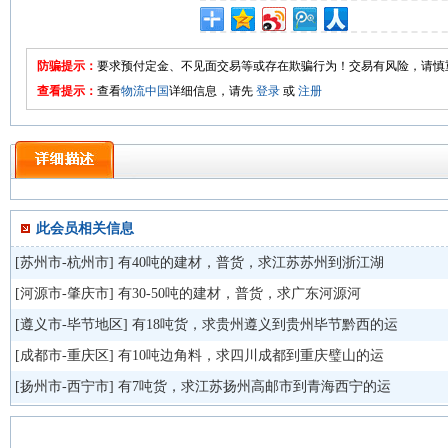
防骗提示：
要求预付定金、不见面交易等或存在欺骗行为！交易有风险，请慎
查看提示：
查看
物流中国
详细信息，请先
登录
或
注册
此会员相关信息
[
苏州市-杭州市
]
有40吨的建材，普货，求江苏苏州到浙江湖
[
河源市-肇庆市
]
有30-50吨的建材，普货，求广东河源河
[
遵义市-毕节地区
]
有18吨货，求贵州遵义到贵州毕节黔西的运
[
成都市-重庆区
]
有10吨边角料，求四川成都到重庆璧山的运
[
扬州市-西宁市
]
有7吨货，求江苏扬州高邮市到青海西宁的运