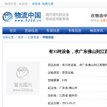
物流中国
，欢迎您！
请登录
免费注册
你可以
免费
首页
货源信息
车源信息
专线信息
物流资讯
当前位置 ->
首页
->
公路货源
>
详细信息
有35吨设备，求广东佛山到江
货品名称：有35吨设备，求广东佛山到江西赣
乌的运力
运输类型：普货运输
货物重量：0 吨
起运地：广东省-佛山市
目的地：江西省-赣州市
起运日期：2015-10-21