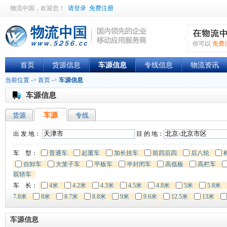
物流中国
，欢迎您！
请登录
免费注册
你可以
免费
首页
货源信息
车源信息
专线信息
物流资讯
当前位置 ->
首页
->
车源信息
车源信息
货源
车源
专线
出 发 地：
目 的 地：
车 型：
普通车
起重车
加长挂车
前四后四
后八轮
自卸车
大笼子车
平板车
半封闭车
高低板
高栏车
双轿车
车 长：
4米
4.2米
4.3米
4.5米
4.8米
5米
5.8米
7.8米
8米
8.7米
8.8米
9米
9.6米
12.5米
13米
车源信息