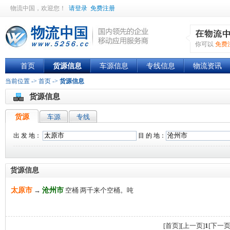
物流中国
，欢迎您！
请登录
免费注册
你可以
免费
首页
货源信息
车源信息
专线信息
物流资讯
当前位置 ->
首页
->
货源信息
货源信息
货源
车源
专线
出 发 地：
目 的 地：
货源信息
太原市
→
沧州市
空桶 两千来个空桶。吨
[首页]
[上一页]
1
[下一页